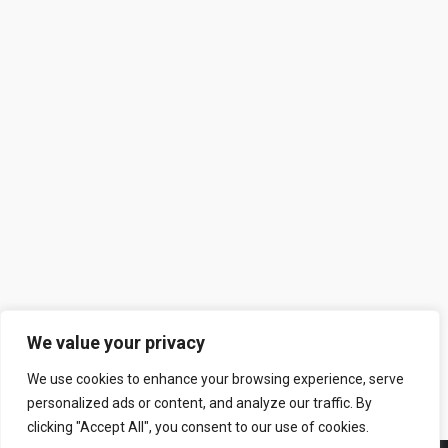
Κοράλι πού πετάει
Blog
By
artspr-admin
27 Δεκεμβρίου, 2010
Ἀπό τά πλατάνια πέφτανε κάθε λίγο σκουριασμένα
φύλλα μέ χρυσωμένες ἄκρες, ἄλλα ὁλοκίτρινα, ἄλλα
θαμπωμένα ὅπως χνωτισμένα γυαλιά ἤ ξεφτισμένα
κομμάτια ἀπό παλιούς κασσιτερωμένους καθρέφτες.
Σ’ἕνα ἀπό τά τσίγκινα τραπεζάκια καθόταν ἡ Ἑλένη ,
χωμένη στό παλτό της -εἰκόνα τοῦ φθινοπώρου,
πολύ μόνη. Ἔτσι μπορεῖ νά νόμιζε κάποιος πού δέν
θά τήν γνώριζε…
We value your privacy
We use cookies to enhance your browsing experience, serve
personalized ads or content, and analyze our traffic. By
clicking "Accept All", you consent to our use of cookies.