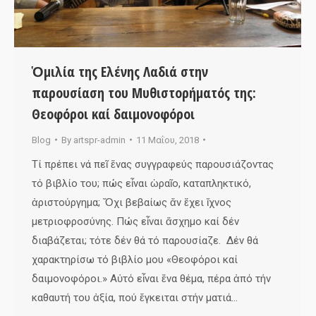
Ὁμιλία της Ελένης Λαδιά στην
παρουσίαση του Μυθιστορήματός της:
Θεοφόροι καί δαιμονοφόροι
Blog
By
artspr-admin
11 Μαΐου, 2018
Τί πρέπει νά πεῖ ἕνας συγγραφεύς παρουσιάζοντας
τό βιβλίο του; πώς εἶναι ὡραῖο, καταπληκτικό,
ἀριστούργημα; Ὄχι βεβαίως ἄν ἔχει ἴχνος
μετριοφροσύνης. Πώς εἶναι ἄσχημο καί δέν
διαβάζεται; τότε δέν θά τό παρουσίαζε. Δέν θά
χαρακτηρίσω τό βιβλίο μου «Θεοφόροι καί
δαιμονοφόροι.» Αὐτό εἶναι ἕνα θέμα, πέρα ἀπό τήν
καθαυτή του ἀξία, πού ἔγκειται στήν ματιά…