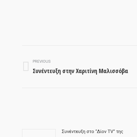
Post
navigation
PREVIOUS
Συνέντευξη στην Χαριτίνη Μαλισσόβα
Previous
post:
Συνέντευξη στο “Δίον TV” της