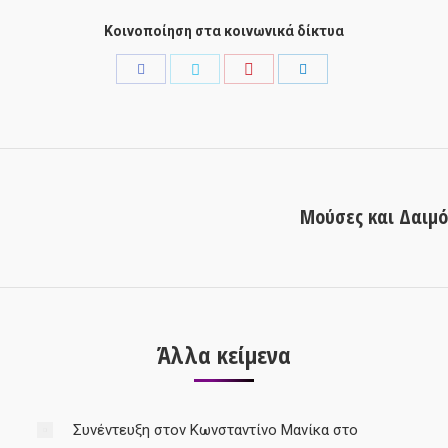
Κοινοποίηση στα κοινωνικά δίκτυα
Share
Share
Share
Share
with
with
with
with
Pinterest
Facebook
Twitter
LinkedIn
Μούσες και Δαιμό
Next
post:
Άλλα κείμενα
Συνέντευξη στον Κωνσταντίνο Μανίκα στο