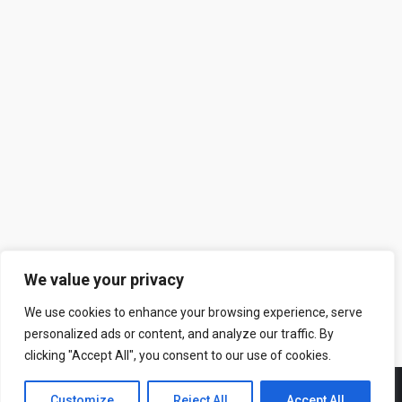
Συνέντευξη στον Κωνσταντίνο Μανίκα στο
culturepoint.gr
Συνεντεύξεις
By
artspr-admin
25 Μαΐου, 2022
Συνέντευξη: 10+1 Ερωτήσεις στην Ελένη Λαδιά Η
συγγραφέας Ελένη Λαδιά * απαντά στις 10+1
Ερωτήσεις του Κωνσταντίνου Μανίκα με αφορμή την
έκδοση της νέας της νουβέλας “Επί της περιφέρειας
του κύκλου” από τις εκδόσεις Gema. Πώς θα
περιγράφατε συνοπτικά τη νέα σας νουβέλα “Επί της
περιφέρειας του κύκλου”; Μία παραμυθένια νουβέλα,
πού ὑποκρύπτει ἀγωνιώδη…
We value your privacy
We use cookies to enhance your browsing experience, serve
personalized ads or content, and analyze our traffic. By
clicking "Accept All", you consent to our use of cookies.
Customize
Reject All
Accept All