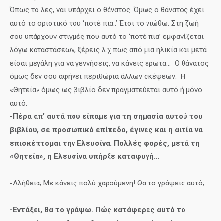
Όπως το λες, ναι υπάρχει ο θάνατος. Όμως ο θάνατος έχει
αυτό το οριστικό του ‘ποτέ πια..’ Έτσι το νιώθω. Στη ζωή
σου υπάρχουν στιγμές που αυτό το ‘ποτέ πια’ εμφανίζεται
λόγω καταστάσεων, ξέρεις λ.χ πως από μια ηλικία και μετά
είσαι μεγάλη για να γεννήσεις, να κάνεις έρωτα… Ο θάνατος
όμως δεν σου αφήνει περιθώρια άλλων σκέψεων. Η
«Θητεία» όμως ως βιβλίο δεν πραγματεύεται αυτό ή μόνο
αυτό.
-Πέρα απ’ αυτά που είπαμε για τη σημασία αυτού του
βιβλίου, σε προσωπικό επίπεδο, έγινες και η αιτία να
επισκέπτομαι την Ελευσίνα. Πολλές φορές, μετά τη
«Θητεία», η Ελευσίνα υπήρξε καταφυγή…
-Αλήθεια; Με κάνεις πολύ χαρούμενη! Θα το γράψεις αυτό;
-Εντάξει, θα το γράψω. Πώς κατάφερες αυτό το