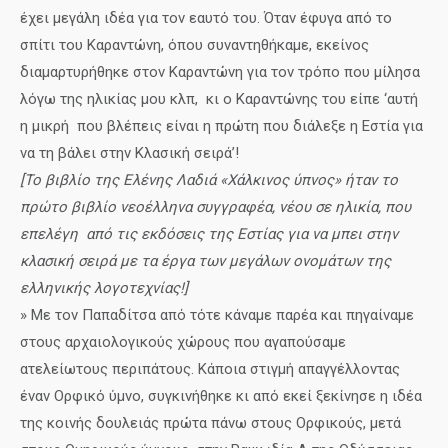
έχει μεγάλη ιδέα για τον εαυτό του. Όταν έφυγα από το
σπίτι του Καραντώνη, όπου συναντηθήκαμε, εκείνος
διαμαρτυρήθηκε στον Καραντώνη για τον τρόπο που μίλησα
λόγω της ηλικίας μου κλπ, κι ο Καραντώνης του είπε ‘αυτή
η μικρή που βλέπεις είναι η πρώτη που διάλεξε η Εστία για
να τη βάλει στην Κλασική σειρά’!
[Το βιβλίο της Ελένης Λαδιά «Χάλκινος ύπνος» ήταν το
πρώτο βιβλίο νεοέλληνα συγγραφέα, νέου σε ηλικία, που
επελέγη από τις εκδόσεις της Εστίας για να μπει στην
κλασική σειρά με τα έργα των μεγάλων ονομάτων της
ελληνικής λογοτεχνίας!]
» Με τον Παπαδίτσα από τότε κάναμε παρέα και πηγαίναμε
στους αρχαιολογικούς χώρους που αγαπούσαμε
ατελείωτους περιπάτους. Κάποια στιγμή απαγγέλλοντας
έναν Ορφικό ύμνο, συγκινήθηκε κι από εκεί ξεκίνησε η ιδέα
της κοινής δουλειάς πρώτα πάνω στους Ορφικούς, μετά