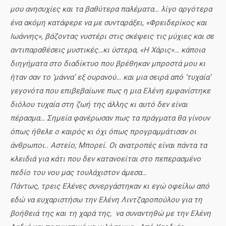
μου ανησυχίες και τα βαθύτερα παλέματα… λίγο αργότερα
ένα ακόμη κατάφερε να με συνταράξει, «Φρειδερίκος και
Ιωάννης», βάζοντας νυστέρι στις σκέψεις τις μύχιες και σε
αντιπαραθέσεις μυστικές…κι ύστερα, «Η Χάρις»… κάποια
διηγήματα στο διαδίκτυο που βρέθηκαν μπροστά μου κι
ήταν σαν το ‘μάννα’ εξ ουρανού… και μια σειρά από ‘τυχαία’
γεγονότα που επιβεβαίωνε πως η μια Ελένη εμφανίστηκε
διόλου τυχαία στη ζωή της άλλης κι αυτό δεν είναι
πέρασμα… Σημεία φανέρωσαν πως τα πράγματα θα γίνουν
όπως ήθελε ο καιρός κι όχι όπως προγραμμάτισαν οι
άνθρωποι.. Αστείο; Μπορεί. Οι ανατροπές είναι πάντα τα
κλειδιά για κάτι που δεν κατανοείται στο πεπερασμένο
πεδίο του νου μας τουλάχιστον άμεσα…
Πάντως, τρεις Ελένες συνεργάστηκαν κι εγώ οφείλω από
εδώ να ευχαριστήσω την Ελένη Λιντζαροπούλου για τη
βοήθειά της και τη χαρά της, να συναντηθώ με την Ελένη