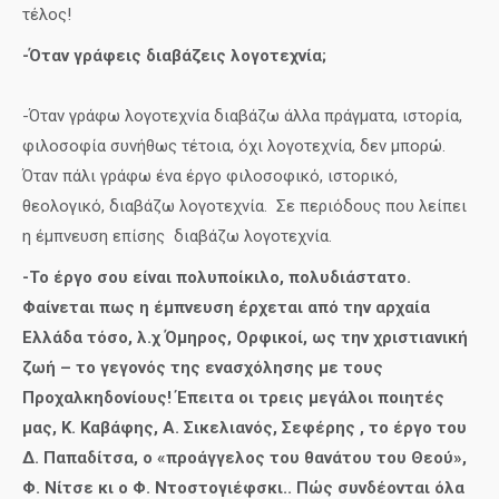
τέλος!
-Όταν γράφεις διαβάζεις λογοτεχνία;
-Όταν γράφω λογοτεχνία διαβάζω άλλα πράγματα, ιστορία,
φιλοσοφία συνήθως τέτοια, όχι λογοτεχνία, δεν μπορώ.
Όταν πάλι γράφω ένα έργο φιλοσοφικό, ιστορικό,
θεολογικό, διαβάζω λογοτεχνία. Σε περιόδους που λείπει
η έμπνευση επίσης διαβάζω λογοτεχνία.
-Το έργο σου είναι πολυποίκιλο, πολυδιάστατο.
Φαίνεται πως η έμπνευση έρχεται από την αρχαία
Ελλάδα τόσο, λ.χ Όμηρος, Ορφικοί, ως την χριστιανική
ζωή – το γεγονός της ενασχόλησης με τους
Προχαλκηδονίους! Έπειτα οι τρεις μεγάλοι ποιητές
μας, Κ. Καβάφης, Α. Σικελιανός, Σεφέρης , το έργο του
Δ. Παπαδίτσα, ο «προάγγελος του θανάτου του Θεού»,
Φ. Νίτσε κι ο Φ. Ντοστογιέφσκι.. Πώς συνδέονται όλα