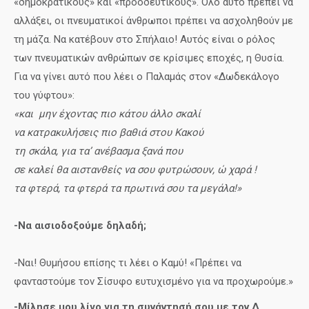
«δημοκρατικούς» και «προοδευτικούς». Όλο αυτό πρέπει να
αλλάξει, οι πνευματικοί άνθρωποι πρέπει να ασχοληθούν με
τη μάζα. Να κατέβουν στο Σπήλαιο! Αυτός είναι ο ρόλος
των πνευματικών ανθρώπων σε κρίσιμες εποχές, η Θυσία.
Για να γίνει αυτό που λέει ο Παλαμάς στον «Δωδεκάλογο
του γύφτου»:
«και μην έχοντας πιο κάτου άλλο σκαλί
να κατρακυλήσεις πιο βαθιά στου Κακού
τη σκάλα, για τα’ ανέβασμα ξανά που
σε καλεί θα αιστανθείς να σου φυτρώσουν, ώ χαρά !
τα φτερά, τα φτερά τα πρωτινά σου τα μεγάλα!»
-Να αισιοδοξούμε δηλαδή;
-Ναι! Θυμήσου επίσης τι λέει ο Καμύ! «Πρέπει να
φανταστούμε τον Σίσυφο ευτυχισμένο για να προχωρούμε.»
-Μίλησε μου λίγο για τη συνάντησή σου με τον Δ.