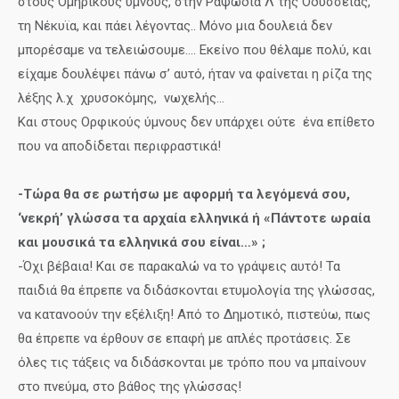
στους Ομηρικούς ύμνους, στην Ραψωδία Λ της Οδύσσειας,
τη Νέκυϊα, και πάει λέγοντας.. Μόνο μια δουλειά δεν
μπορέσαμε να τελειώσουμε…. Εκείνο που θέλαμε πολύ, και
είχαμε δουλέψει πάνω σ’ αυτό, ήταν να φαίνεται η ρίζα της
λέξης λ.χ χρυσοκόμης, νωχελής…
Και στους Ορφικούς ύμνους δεν υπάρχει ούτε ένα επίθετο
που να αποδίδεται περιφραστικά!
-Τώρα θα σε ρωτήσω με αφορμή τα λεγόμενά σου,
‘νεκρή’ γλώσσα τα αρχαία ελληνικά ή «Πάντοτε ωραία
και μουσικά τα ελληνικά σου είναι…» ;
-Όχι βέβαια! Και σε παρακαλώ να το γράψεις αυτό! Τα
παιδιά θα έπρεπε να διδάσκονται ετυμολογία της γλώσσας,
να κατανοούν την εξέλιξη! Από το Δημοτικό, πιστεύω, πως
θα έπρεπε να έρθουν σε επαφή με απλές προτάσεις. Σε
όλες τις τάξεις να διδάσκονται με τρόπο που να μπαίνουν
στο πνεύμα, στο βάθος της γλώσσας!