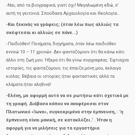
-Ναι, από τα βιογραφικά, γιατί όχι! Μεγαλωμένη εδώ, σ’
αυτή τη γειτονιά. Σπούδασα Αρχαιολογία και Θεολογία…
-Και ξεκινάς να γράφεις; (όταν λέω πως αλλιώς τα
σκέφτεσαι κι αλλιώς σε πάνε…)
-Παιδιόθεν! Ποιήματα, διηγήματα, όταν λέω παιδιόθεν
εννοώ 10 – 11 χρονών. Δεν φανταζόμουν ότι θα κάνω κάτι
άλλο στη ζωή μου. Ήξερα ότι θα γίνω συγγραφέας. Έφτιαχνα
ιστορίες, τις φανταζόμουν, τις έπαιζα μόνη μου, έκλαιγα
κιόλας. Βέβαια οι ιστορίες ήταν φανταστικές αλλά τα
κλάματα ήταν αληθινά!
-Ελένη, με αφορμή αυτό να σε ρωτήσω κάτι σχετικά με
τη γραφή. Διάβασα κάπου να αναφέρεσαι στον
Πλατωνικό «Ίωνα», συγκεκριμένα στην έμπνευση, : ‘η
έμπνευση είναι μανική, σε κατακλύζει..’ . Ήταν η
αφορμή για να μιλήσεις για τα εργαστήρια