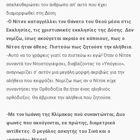
απελευθερώσει τον άνθρωπο απ’ αυτό που έχει
διαμορφωθεί στη Δύση.
-Ο Νίτσε καταγγέλλει τον Θάνατο του Θεού μέσα στις
Εκκλησίες, τις χριστιανικές εκκλησίες της Δύσης. Δεν
νομίζω, ίσως ακούγεται ακραίο σε κάποιους, πως ο
Νίτσε ήταν άθεος. Πιστεύω πως ζητούσε την αλήθεια.
-Αυτό να το γράψεις γιατί το πιστεύω κι εγώ! Όταν ο Νίτσε
συναντά τον Ντοστογιέφσκι, διαβάζοντας το «Υπόγειο»,
αναγνωρίζει σ’ αυτόν μια μεγάλη μορφή ακριβώς για την
αλήθεια που εκφράζει. Νομίζω πως αν ο Νίτσε είχε
συναντήσει την Ορθοδοξία θα ήταν ένας αληθινός
ορθόδοξος. Θα έβρισκε την αλήθεια που ζητούσε.
-Με τον Ιωάννη της Κλίμακας πού συναντώνται; Δυο
φωνές που ακούγονται, εκ πρώτης, διαμετρικά
αντίθετες. Ο μεγάλος ασκητής του Σινά και ο
«αρνητής» Νίτσε!