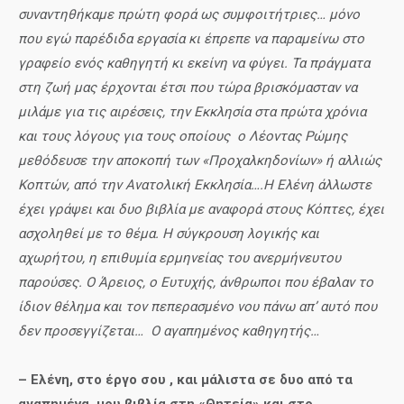
συναντηθήκαμε πρώτη φορά ως συμφοιτήτριες… μόνο
που εγώ παρέδιδα εργασία κι έπρεπε να παραμείνω στο
γραφείο ενός καθηγητή κι εκείνη να φύγει. Τα πράγματα
στη ζωή μας έρχονται έτσι που τώρα βρισκόμασταν να
μιλάμε για τις αιρέσεις, την Εκκλησία στα πρώτα χρόνια
και τους λόγους για τους οποίους ο Λέοντας Ρώμης
μεθόδευσε την αποκοπή των «Προχαλκηδονίων» ή αλλιώς
Κοπτών, από την Ανατολική Εκκλησία….Η Ελένη άλλωστε
έχει γράψει και δυο βιβλία με αναφορά στους Κόπτες, έχει
ασχοληθεί με το θέμα. Η σύγκρουση λογικής και
αχωρήτου, η επιθυμία ερμηνείας του ανερμήνευτου
παρούσες. Ο Άρειος, ο Ευτυχής, άνθρωποι που έβαλαν το
ίδιον θέλημα και τον πεπερασμένο νου πάνω απ’ αυτό που
δεν προσεγγίζεται… Ο αγαπημένος καθηγητής…
– Ελένη, στο έργο σου , και μάλιστα σε δυο από τα
αγαπημένα μου βιβλία στη «Θητεία» και στο