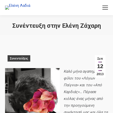
Συνέντευξη στην Ελένη Ζάχαρη
You are here:
Συνεντεύξεις
Σεπ
12
Καλό μήνα αγαπημένοι
2013
φίλοι του «Λόγων
Παίγνια» και του «Από
Καρδιάς»… Πέρασε
κιόλας ένας μήνας από
την προηγούμενη
συνάντησή μας και όλα τα