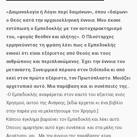
«Δαιμονολογία ή Λόγοι περί δαιμόνων», όπου «δαίμων»
ο Θεός κατά την αρχαιοελληνική έννοια. Μου έκανε
εντύπωση ο Εμπεδοκλής με τον αυτοχαρακτηρισμό
του, «φυγάς θεόθεν και αλήτης». Ο Πλούταρχος
ερμηνεύοντας τη φράση λέει πως ο Εμπεδοκλής
εννοεί ότι είναι εξόριστος από Θεούς και τους
ανθρώπους και περιπλανώμενος. Έχει την έννοια του
μετανάστη. Συνειρμικά πέρασα στον Οιδίποδα κι από
εκεί στον πρώτο εξόριστο, τον Πρωτόπλαστο. Μοιάζει
αρχετυπικό αυτό. Μια παράβαση και οι συνέπειές της..
-Ο Εμπεδοκλής αναφέρεται στον εαυτό του εξαιτίας ενός
Χρησμού, αυτού της Ανάγκης, [εδώ έρχεται κι ένα βιβλίο
στην παρέα για να μελετήσουμε τον Χρησμό.]
Κάποιο έγκλημα βαραίνει τον Εμπεδοκλή και λέει αυτό.
Όποιος αμαρτήσει αυτό έχει συνέπεια και στα μέλη του.
Αρχέτυπο, ναι… Με την έννοια της παράβασης είναι.