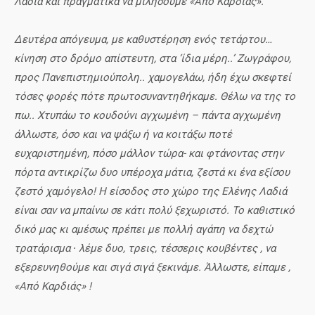
Λαδιά και πραγματικά να μιλήσουμε «Από Καρδιάς».
Δευτέρα απόγευμα, με καθυστέρηση ενός τετάρτου…
κίνηση στο δρόμο απίστευτη, στα ‘ίδια μέρη..’ Ζωγράφου,
προς Πανεπιστημιούπολη.. χαμογελάω, ήδη έχω σκεφτεί
τόσες φορές πότε πρωτοσυναντηθήκαμε. Θέλω να της το
πω.. Χτυπάω το κουδούνι αγχωμένη – πάντα αγχωμένη
άλλωστε, όσο και να ψάξω ή να κοιτάξω ποτέ
ευχαριστημένη, πόσο μάλλον τώρα- και φτάνοντας στην
πόρτα αντικρίζω δυο υπέροχα μάτια, ζεστά κι ένα εξίσου
ζεστό χαμόγελο! Η είσοδος στο χώρο της Ελένης Λαδιά
είναι σαν να μπαίνω σε κάτι πολύ ξεχωριστό. Το καθιστικό
δικό μας κι αμέσως πρέπει με πολλή αγάπη να δεχτώ
τρατάρισμα ∙ λέμε δυο, τρεις, τέσσερις κουβέντες , να
εξερευνηθούμε και σιγά σιγά ξεκινάμε. Άλλωστε, είπαμε ,
«Από Καρδιάς» !