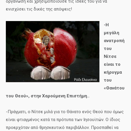
οργάνωση και χρησιμοποιούσε τις ιδέες του για να
ενισχύσει τις δικές της απόψεις!
-Η
μεγάλη
ανατροπή
του
Νίτσε
είναι το
κήρυγμα
του
«Θανάτου
του Θεού», στην Χαρούμενη Επιστήμη..
-Πράγματι, ο Νίτσε μιλά για το Θάνατο ενός Θεού που όμως
είναι φτιαγμένος κατά τα πρότυπα των Ιησουϊτών. Ο ίδιος
προερχόταν από θρησκευτικό περιβάλλον. Προσπαθεί να