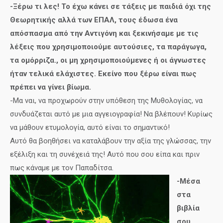
-Ξέρω τι λες! Το έχω κάνει σε τάξεις με παιδιά όχι της
Θεωρητικής αλλά των ΕΠΑΛ, τους έδωσα ένα
απόσπασμα από την Αντιγόνη και ξεκινήσαμε με τις
λέξεις που χρησιμοποιούμε αυτούσιες, τα παράγωγα,
τα ομόρριζα., οι μη χρησιμοποιούμενες ή οι άγνωστες
ήταν τελικά ελάχιστες. Εκείνο που ξέρω είναι πως
πρέπει να γίνει βίωμα.
-Μα ναι, να προχωρούν στην υπόθεση της Μυθολογίας, να
συνδυάζεται αυτό με μια αγγειογραφία! Να βλέπουν! Κυρίως
να μάθουν ετυμολογία, αυτό είναι το σημαντικό!
Αυτό θα βοηθήσει να καταλάβουν την αξία της γλώσσας, την
εξέλιξη και τη συνέχειά της! Αυτό που σου είπα και πριν
πως κάναμε με τον Παπαδίτσα.
-Μέσα
στα
βιβλία
σου