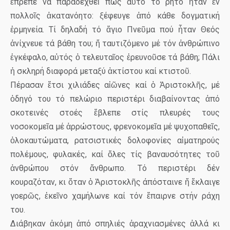
ἔπρεπε νά παραδεχθεῖ πώς αὐτό τό ρητό ἦταν ἐν
πολλοῖς ἀκατανόητο: ξέφευγε ἀπό κάθε δογματική
ἑρμηνεία. Τί δηλαδή τό ἅγιο Πνεῦμα πού ἦταν Θεός
ἀνίχνευε τά βάθη του; ἤ ταυτιζόμενο μέ τόν ἀνθρώπινο
ἐγκέφαλο, αὐτός ὁ τελευταῖος ἐρευνοῦσε τά βάθη; Πάλι
ἡ σκληρή διαφορά μεταξύ ἀκτίστου καί κτιστοῦ.
Πέρασαν ἔτσι χιλιάδες αἰῶνες καί ὁ Ἀριστοκλῆς, μέ
ὁδηγό του τό πελώριο περιστέρι διαβαίνοντας ἀπό
σκοτεινές στοές ἔβλεπε στίς πλευρές τους
νοσοκομεῖα μέ ἀρρώστους, φρενοκομεῖα μέ ψυχοπαθεῖς,
ὁλοκαυτώματα, ρατσιστικές δολοφονίες αἱματηρούς
πολέμους, φυλακές, καί ὅλες τίς βαναυσότητες τοῦ
ἀνθρώπου στόν ἄνθρωπο. Τό περιστέρι δέν
κουραζόταν, κι ὅταν ὁ Ἀριστοκλῆς άπόσταινε ἤ ἔκλαιγε
γοερῶς, ἐκεῖνο χαμήλωνε καί τόν ἔπαιρνε στήν ράχη
του.
Διάβηκαν ἀκόμη ἀπό σπηλιές ἀραχνιασμένες ἀλλά κι