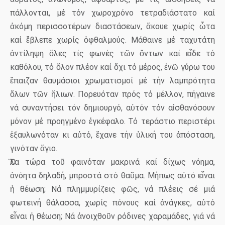
πάλλονται, μέ τόν χωροχρόνο τετραδιάστατο καί
ἀκόμη περισσοτέρων διαστάσεων, ἄκουε χωρίς ὦτα
καί ἔβλεπε χωρίς ὀφθαλμούς. Μάθαινε μέ ταχυτάτη
ἀντίληψη ὅλες τίς φωνές τῶν ὄντων καί εἶδε τό
καθόλου, τό ὅλον πλέον καί ὄχι τό μέρος, ἐνῶ γύρω του
ἔπαιζαν θαυμάσιοι χρωματισμοί μέ τήν λαμπρότητα
ὅλων τῶν ἥλιων. Πορευόταν πρός τό μέλλον, πήγαινε
νά συναντήσει τόν δημιουργό, αὐτόν τόν αἰσθανόσουν
μόνον μέ προηγμένο ἐγκέφαλο. Τό τεράστιο περιστέρι
ἐξαυλωνόταν κι αὐτό, ἔχανε τήν ὑλική του ἀπόσταση,
γινόταν ἅγιο.
Ὅλα τώρα τοῦ φαινόταν μακρινά καί δίχως νόημα,
ἀνόητα δηλαδή, μπροστά στό θαῦμα. Μήπως αὐτό εἶναι
ἡ θέωση; Νά πλημμυρίζεις φῶς, νά πλέεις σέ μιά
φωτεινή θάλασσα, χωρίς πόνους καί ἀνάγκες, αὐτό
εἶναι ἡ θέωση; Νά ἀνοιχθοῦν ρόδινες χαραμάδες, γιά νά