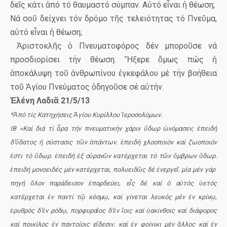
δεῖς κάτι ἀπό τό θαυμαστό σύμπαν. Αὐτό εἶναι ἡ θέωση;
Νά σοῦ δείχνει τόν δρόμο τῆς τελειότητας τό Πνεῦμα,
αὐτό εἶναι ἡ θέωση;
Ἀριστοκλῆς ὁ Πνευματοφόρος δέν μποροῦσε νά
προσδιορίσει τήν θέωση. Ἤξερε ὅμως πώς ἡ
ἀποκάλυψη τοῦ ἀνθρωπίνου ἐγκεφάλου μέ τήν βοήθεια
τοῦ Ἁγίου Πνεύματος ὁδηγοῦσε σέ αὐτήν.
Ἑλένη Λαδιᾶ 21/5/13
*
Ἀπό τίς Κατηχήσεις Ἁγίου Κυρίλλου Ἱεροσολύμων.
ΙΒ «Καί διά τί ἆρα τήν πνευματικήν χάριν ὕδωρ ὠνόμασεν; ἐπειδή
δ’ὕδατος ἡ σύστασις τῶν ἀπάντων. ἐπειδή χλοοποιόν καί ζωοποιόν
ἐστι τό ὕδωρ. ἐπειδή ἐξ οὐρανῶν κατέρχεται τό τῶν ὄμβρων ὕδωρ.
ἐπειδή μονοειδές μέν κατέρχεται, πολυειδῶς δέ ἐνεργεῖ. μία μέν γάρ
πηγή ὅλον παράδεισον ἐπαρδεύει, εἶς δέ καί ὁ αὐτός ὑετός
κατέρχεται ἐν παντί τῷ κόσμῳ, καί γίνεται λευκός μέν ἐν κρίνῳ,
ἐρυθρός δ’ἐν ρόδῳ, πορφυραῖος δ’ἐν ἴοις καί ὑακίνθοις καί διάφορος
καί ποικίλος ἐν παντοίοις εἴδεσιν. καί ἐν φοίνικι μέν ἄλλος καί ἐν