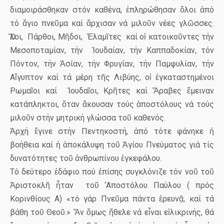
διαμοιράσθηκαν στόν καθένα, ἐπληρώθησαν ὅλοι ἀπό
τό ἄγιο πνεῦμα καί ἄρχισαν νά μιλοῦν νέες γλῶσσες.
Ὅλοι,
Πάρθοι, Μῆδοι,
Ἐλαμῖτες
καί οἱ κατοικοῦντες τήν
Μεσοποταμίαν, τήν
Ἰουδαίαν, τήν Καππαδοκίαν, τόν
Πόντον, τήν Ἀσίαν, τήν Φρυγίαν, τήν Παμφυλίαν, τήν
Αἴγυπτον καί τά μέρη τῆς Λιβύης, οἱ ἐγκαταστημένοι
Ρωμαῖοι καί
Ἰουδαῖοι, Κρῆτες καί Ἄραβες ἔμειναν
κατάπληκτοι, ὅταν ἄκουσαν τούς ἀποστόλους νά τούς
μιλοῦν στήν μητρική γλώσσα τοῦ καθενός.
Ἀρχή ἔγινε στήν Πεντηκοστή, ἀπό τότε φάνηκε ἡ
βοήθεια καί ἡ ἀποκάλυψη τοῦ Ἁγίου Πνεύματος γιά τίς
δυνατότητες τοῦ ἀνθρωπίνου ἐγκεφάλου.
Τό δεύτερο ἐδάφιο πού ἐπίσης συγκλόνιζε τόν νοῦ τοῦ
Ἀριστοκλῆ ἦταν
τοῦ ‘Αποστόλου Παύλου ( πρός
Κορινθίους Α) «τό γάρ Πνεῦμα πάντα ἐρευνᾷ, καί τά
βάθη τοῦ Θεοῦ.» Ἄν ὅμως ἤθελε νά εἶναι εἰλικρινής, θά