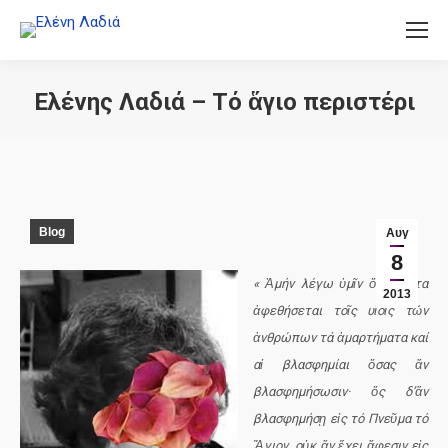
Ελένης Λαδιά – Τό ἅγιο περιστέρι
You are here:
Blog
Αυγ
8
« Ἀμήν λέγω ὑμῖν ὅτι πάντα
2013
ἀφεθήσεται τοῖς υἱοῖς τῶν
ἀνθρώπων τά ἀμαρτήματα καί
αἱ βλασφημίαι ὅσας ἄν
βλασφημήσωσιν· ὅς δ’ἄν
βλασφημήσῃ εἰς τό Πνεῦμα τό
Ἄγιον, οὐκ ἄν ἔχει ἄφεσιν εἰς