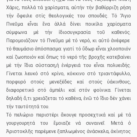
Χάρις, πολλά τά χαρίσματα, αὐτήν τήν βαθύρριζη ρήση
τήν ὄφειλε στίς θεολογικές του σπουδές. Τό Ἅγιο
Πνεῦμα εἶναι ἕνα ἀλλά δίνει ποικίλα χαρίσματα
σύμφωνα μέ τήν ἰδιοσυγκρασία τοῦ καθενός.
Παρομοιάζουν τό Πνεῦμα μέ τό νερό, κι αὐτό ἀνέφερε
τό θαυμάσιο ἀπόσπασμα: γιατί τό ὕδωρ εἶναι χλοοποιόν
καί ζωοποιόν καί ὅπως τό νερό τῆς βροχῆς κατεβαίνει
μέ τήν ἴδια σὐσταση,ἡ ἐνέργειά του εἶναι πολυειδής.
Γίνεται λευκό στό κρίνο, κόκκινο στό τριαντάφυλλο,
πορφυρό στούς μενεξέδες καί στούς ὑάκινθους,
διαφορετικό στό ἀμπέλι καί στόν φοίνικα. Γίνεται
δηλαδή ὅ,τι χρειάζεται τό καθένα, ἐνῶ τό ἴδιο δέν χάνει
τήν ταυτότητά του.
Τό πελώριο περιστέρι ἄκουγε προσεχτικά καί μέ τά
γουργουρητά του ἔμοιαζε νά συναινεῖ. Μετά ὁ
Ἀριστοκλῆς παρέμενε ξαπλωμένος ἀνάσκελα, ἀκίνητος