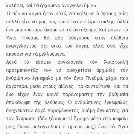
λαλήσει, καί τά ἐρχόμενα ἀναγγελεῖ ὑμῖν.»
Τί πύρινα λόγια ἦταν αὐτά; Ἀποκάλυψε ὁ Ἰησοῦς πώς
πολλά εἶχε νά μᾶς πεῖ, σκεφτόταν ὁ Ἀριστοκλῆς, ἀλλά
δέν μπορούσαμε ἀκόμη νά τά ἀντέξουμε. Καί μόνον τό
Ἅγιο Πνεῦμα θά μᾶς ὁδηγοῦσε στήν ἀλήθεια
ἀναγγέλοντας ὄχι δικά του λόγια, ἀλλά ὅσα εἶχε
ἀκούσει γιά τά μελλούμενα.
Αυτό τό ἐδάφιο συγκλόνισε τόν Ἀριστοκλῆ
προτρέποντάς τον νά συσχετίσει ἀρχικῶς τόν
ἀνθρώπινο ἐγκέφαλο μέ τόν ἅγιο Πνεῦμα, μέχρι πού
ἀργότερα, μέσα στούς αἰῶνες
τά συνταύτισε. Καί τά
δύο εἶχαν ἔναν κοινό παρανομαστή: τήν βαθμιαία
ἀποκάλυψη τῆς ἀλήθειας. Ὁ ἀνθρώπινος ἐγκέφαλος
ἀνιχνευόταν ἀργά παραμένοντας ἀκόμη ἄγνωστος γιά
τόν ἄνθρωπο, (δέν ξέρουμε τί ἔχουμε μέσα στό κεφάλι
μας, ἔλεγε μελαγχολικά ὁ ἥρωάς μας,) ἐνῶ τό Ἅγιο