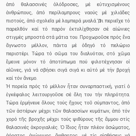
ἀπό θαλασσινές ὁλόδροσες, μέ εὐτυχισμένους
ἀνθρώπους, ἀπό περίλαμπρους ναούς μέ χιλιάδες
πιστούς, ἀπό σχολεῖα μέ λαμπερά μυαλά. Ὅ,τι περιεῖχε τό
παρελθόν καί τό παρόν ἐκτυλίχθησαν σέ αίώνιες
στιγμές μπροστά στά μάτια του. Προχωροῦσε πρός ἕνα
ἄγνωστο μέλλον, πάντα μέ ὁδηγό τό πελώριο
περιστέρι. Τώρα τό σῶμα του διαλυόταν, στό χῶμα
ἔμεινε μόνον τό ἀποτύπωμα πού φιλοτέχνησαν οἱ
αἰῶνες, γιά νά σβήσει σιγά σιγά κι αὐτό μέ τήν βροχή
καί τόν ἄνεμο.
Ἡ πορεία πρός τό μέλλον ἦταν συναρπαστική, γιατί ὁ
ἐγκέφαλος λειτουργοῦσε σέ ὅλη του τήν πληρότητα.
Τώρα ἑρμήνευε ὅλους τούς ἤχους τοῦ σύμπαντος, ἀπό
τῶν ἀστέρων μέχρι τῶν θαλασσίων κυμάτων, ἀπό τόν
χορό τῆς βροχῆς μέχρι τούς ψιθύρους τῆς ἄμμου στίς
θαλασινές ἀκρογιαλιές. Ὁ ἴδιος ἦταν πλέον ἀσώματος,
ἀόρατος, ἀνώνυμος, ἄφθαρτος, μέ τίς αἰσθήσεις νά