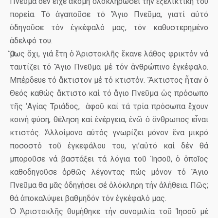
Πνεῦμα δέν εἶχε ἀκόμη ὁλοκληρώσει τήν ἐξελικτική του
πορεία. Τό ἀγαποῦσε τό Ἄγιο Πνεῦμα, γιατί αὐτό
ὁδηγοῦσε τόν ἐγκέφαλό μας, τόν καθυστερημένο
ἀδελφό του.
Ὅμως ὄχι, γιά ἔτη ὁ Ἀριστοκλῆς ἔκανε λάθος φρικτόν νά
ταυτίζει τό Ἅγιο Πνεῦμα μέ τόν ἀνθρώπινο ἐγκέφαλο.
Μπέρδευε τό ἄκτιστον μέ τό κτιστόν. Ἄκτιστος ἦταν ὁ
Θεός καθώς ἄκτιστο καί τό ἅγιο Πνεῦμα ὡς πρόσωπο
τῆς ‘Αγίας Τριάδος,
ἀφοῦ καί τά τρία πρόσωπα ἔχουν
κοινή φύση, θέληση καί ἐνέργεια, ἐνῶ ὁ ἄνθρωπος εἶναι
κτιστός. Ἀλλοίμονο αύτός γνωρίζει μόνον ἔνα μικρό
ποσοστό τοῦ ἐγκεφάλου του, γι’αὐτό καί δέν θά
μποροῦσε νά βαστάξει τά λόγια τοῦ Ἰησοῦ, ὁ ὁποῖος
καθοδηγοῦσε ὀρθῶς λέγοντας πώς μόνον τό Ἅγιο
Πνεῦμα θα μᾶς ὁδηγήσει σέ ὁλόκληρη τήν ἀλήθεια. Πῶς;
θά ἀποκαλύψει βαθμηδόν τόν ἐγκέφαλό μας.
Ὁ Ἀριστοκλῆς θυμήθηκε τήν συνομιλία τοῦ Ἰησοῦ μέ