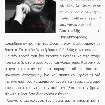
τόν αἰῶνα, ἀλλ’ ἔνοχός ἐστιν
αἰωνίου κρίσεως· ὅτι ἔλεγον,
πνεῦμα ἀκάθαρτον ἔχει.» (
κατά Μᾶρκον 3, 28—31)
Ἀριστοκλῆς ὁ
Πνευματοφόρος
κοιμήθηκε έντός τῆς χαράδρας ὕπνον
βαθύ, ὅμοιον μέ
θάνατο. Τότε εἶδε ὄναρ ἤ ὅραμα ἤ ἀπλῶς φαντασίωση.
Γιά τήν τροφή του ἕνα τεράστιο κατάλευκο περιστέρι
τοῦ ἔσταζε στό στόμα κρύο καί γλυκό χυμό. Κατόπιν τό
πτηνό στεκόταν σέ μιά κορυφή τοῦ τοπίου καί,
μολονότι ἀποτραβηγμένο καί σκεπτικό, φρόντιζε γιά
τίς ἀνάγκες τοῦ κοιμώμενου: ἄνοιγε τά τεράστια φτερά
του προστατεὐοντάς τον ἀπό τόν ἥλιο καί τήν βροχή
αἰῶνες τώρα, ὅσο διαρκοῦσε ὁ ὕπνος.
Χρόνια ἀπασχολοῦσε τόν ἥρωά μας ἡ ὕπαρξη καί ἡ