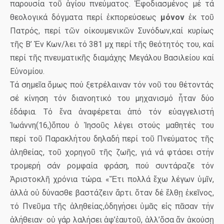
παρουσία τοῦ ἁγίου πνεύματος. Ἑφοδιασμένος μέ τά
θεολογικά δόγματα περί ἐκπορεύσεως
μόνον
ἐκ τοῦ
Πατρός, περί τῶν οίκουμενικῶν Συνόδων,καί κυρίως
τῆς Β’ Ἐν Κων/λει τό 381 μχ περί τῆς θεότητός του, καί
περί τῆς πνευματικῆς διαμάχης Μεγάλου Βασιλείου καί
Εὐνομίου.
Τά σημεῖα ὅμως πού ξετρέλαιναν τόν νοῦ του θέτοντάς
σέ κίνηση τόν διανοητικό του μηχανισμό ἦταν δύο
ἐδάφια. Τό ἕνα ἀναφέρεται ἀπό τόν εὐαγγελιστή
Ἰωάννη(16,)ὅπου ὁ Ἰησοῦς λέγει στούς μαθητές του
περί τοῦ Παρακλήτου δηλαδή περί τοῦ Πνεύματος τῆς
ἀληθείας, τοῦ χορηγοῦ τῆς ζωῆς, γιά νά φτάσει στήν
τρομερή σάν ρομφαία φράση, πού συντάραζε τόν
Ἀριστοκλῆ χρόνια τώρα. «Ἔτι πολλά ἔχω λέγων ὑμῖν,
ἀλλἀ οὐ δύνασθε βαστάζειν ἄρτι. ὅταν δέ ἔλθῃ ἐκεῖνος,
τό Πνεῦμα τῆς ἀληθείας,ὁδηγήσει ὑμᾶς εἰς πᾶσαν τήν
ἀλήθειαν· οὐ γάρ λαλήσει ἀφ’ἐαυτοῦ, ἀλλ’ὅσα ἄν ἀκούσῃ