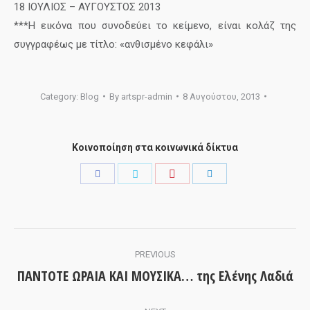
18 ΙΟΥΛΙΟΣ – ΑΥΓΟΥΣΤΟΣ 2013
***Η εικόνα που συνοδεύει το κείμενο, είναι κολάζ της
συγγραφέως με τίτλο: «ανθισμένο κεφάλι»
Category:
Blog
By
artspr-admin
8 Αυγούστου, 2013
Κοινοποίηση στα κοινωνικά δίκτυα
Share
Share
Share
Share
with
with
with
with
Pinterest
Facebook
Twitter
LinkedIn
Post
PREVIOUS
navigation
ΠΑΝΤΟΤΕ ΩΡΑΙΑ ΚΑΙ ΜΟΥΣΙΚΑ… της Ελένης Λαδιά
Previous
post: