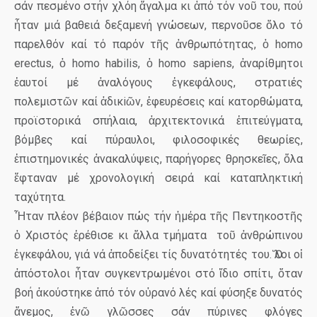
σάν πεσμένο στήν χλόη ἄγαλμα κι ἀπό τόν νοῦ του, πού
ἦταν μιά βαθειά δεξαμενή γνώσεων, περνοῦσε ὅλο τό
παρελθόν καί τό παρόν τῆς ἀνθρωπότητας, ὁ
h
o
m
o
erectus, ὁ homo habili
s
, ὁ
homo
sapiens
, ἀναρίθμητοι
ἑαυτοί μέ ἀναλόγους ἐγκεφάλους, στρατιές
πολεμιστῶν καί ἀδικ
i
ῶν, ἐφευρέσεις καί κατορθώματα,
προϊστορικά σπήλαια, ἀρχιτεκτονικά ἐπιτεύγματα,
βόμβες καί πύραυλοι, φιλοσοφικές θεωρίες,
ἐπιστημονικές ἀνακαλύψεις, παρήγορες θρησκεῖες, ὅλα
ἔφταναν μέ χρονολογική σειρά καί καταπληκτική
ταχύτητα.
Ἦταν πλέον βέβαιον πώς τήν ἡμέρα τῆς Πεντηκοστῆς
ὁ Χριστός ἐρέθισε κι ἄλλα τμήματα
τοῦ ἀνθρώπινου
ἐγκεφάλου, γιά νά ἀποδείξει τίς δυνατότητές του. Ὅλοι οἱ
ἀπόστολοι ἦταν συγκεντρωμένοι στό ἴδιο σπίτι, ὅταν
βοή ἀκούστηκε ἀπό τόν οὐρανό λές καί φύσηξε δυνατός
ἄνεμος, ἐνῶ γλῶσσες σάν πύρινες φλόγες