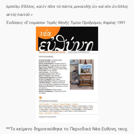
ἀμπέλῳ δ’ἄλλος, καί ἐν πᾶσι τά πάντα, μονοειδής ὤν καί οὔκ ὤν ἄλλος
αὐτός ἑαυτοῦ.»
Ἐκδόσεις «Ἑτοιμασία» ’Ἱερᾶς Μονῆς Τιμίου Προδρόμου, Καρέας 1991
**Το κείμενο δημοσιεύθηκε το Περιοδικό Νέα Ευθύνη, τευχ.