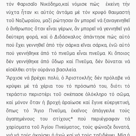
τόν Φαρισαῖο Νικόδημο,καί νόμισε πώς
ἐκείνη τήν
νύχτα ἦταν κι αὐτός ἀντάμα μέ τόν κρυφό θαυμαστή
τοῦ Ναζωραίου, μαζί ρώτησαν ἄν μπορεῖ νά ξαναγενηθεῖ
ὁ ἄνθρωπος ὅταν εἶναι γέρων, ἄν μπορεῖ νά γεννηθεῖ γιά
δεύτερη φορά, καί ὁ Διδάσκαλος ἀπάντησε πώς αὐτό
πού ἔχει γεννηθεῖ ἀπό τήν σάρκα εῖναι σάρκα, ἐνῶ αὐτό
πού γεννήθηκε ἀπό τό πνεῦμα εἶναι πνεῦμα. Κι ὅποιος
δέν γεννήθηκε ἀπό ὕδωρ καί Πνεῦμα, δέν δύναται νά
εἰσέλθει στήν ούράνια βασιλεία.
Ἄρχισε νά βρέχει πολύ, ὁ Ἀριστοκλῆς δέν πρόλαβε νά
κρύψει μέ τά χέρια του τό πρόσωπό του, διότι τό
τεράστιο περιστέρι τοῦ σκέπασε ὁλόκληρο τό σῶμα,
καί μόνον ὅταν ἡ βροχή ἀραίωσε καί ἔγινε εὐεργετική,
ὅπως τό Ἄγιο Πνεῦμα, ἐκεῖνος ἀπάγγειλε τούς
ἀγαπημένους του στίχους* πού περιέγραφαν τά
χαρίσματα τοῦ Ἁγίου Πνεύματος, τούς φώναζε δυνατά,
γιά νά τούς ἀκούσει ἡ ἠχώ καί νά τούς ταξιδέψει. Μία ἡ