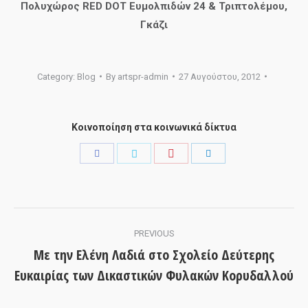
Πολυχώρος
RED DOT
Ευμολπιδών 24 & Τριπτολέμου,
Γκάζι
Category:
Blog
By
artspr-admin
27 Αυγούστου, 2012
Κοινοποίηση στα κοινωνικά δίκτυα
Share
Share
Share
Share
with
with
with
with
Pinterest
Facebook
Twitter
LinkedIn
Post
PREVIOUS
navigation
Με την Ελένη Λαδιά στο Σχολείο Δεύτερης
Previous
Ευκαιρίας των Δικαστικών Φυλακών Κορυδαλλού
post: