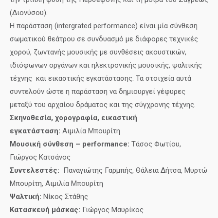
(Διονύσου).
Η παράσταση (
intergrated performance
)
είναι μία σύνθεση
σωματικού θεάτρου σε συνδυασμό με διάφορες τεχνικές
χορού, ζωντανής μουσικής με συνθέσεις ακουστικών,
ιδιόφωνων οργάνων και ηλεκτρονικής μουσικής,
ψαλτικής
τέχνης
και εικαστικής εγκατάστασης. Τα στοιχεία αυτά
συντελούν ώστε η παράσταση να δημιουργεί γέφυρες
μεταξύ του αρχαίου δράματος και της σύγχρονης τέχνης.
Σκηνοθεσία, χορογραφία, εικαστική
εγκατάσταση:
Αιμιλία Μπουρίτη
Μουσική σύνθεση –
performance
:
Τάσος Φωτίου,
Γιώργος Κατσάνος
Συντελεστές:
Παναγιώτης Γαρμπής, Θάλεια Δήτσα, Μυρτώ
Μπουρίτη,
Αιμιλία Μπουρίτη
Ψαλτική:
Νίκος Στάθης
Κατασκευή μάσκας:
Γιώργος Μαυρίκος