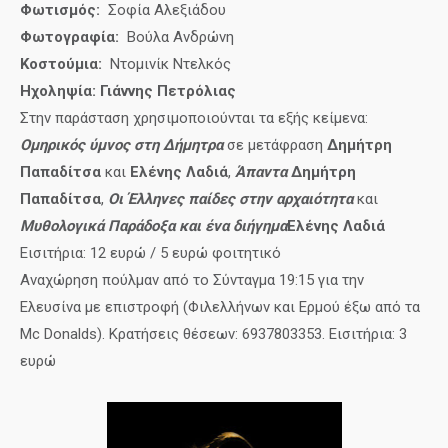
Φωτισμός:
Σοφία Αλεξιάδου
Φωτογραφία:
Βούλα Ανδρώνη
Κοστούμια:
Ντομινίκ Ντελκός
Ηχοληψία:
Γιάννης Πετρόλιας
Στην παράσταση χρησιμοποιούνται τα εξής κείμενα:
Ομηρικός ύμνος στη Δήμητρα
σε μετάφραση
Δημήτρη
Παπαδίτσα
και
Ελένης Λαδιά
,
Άπαντα
Δημήτρη
Παπαδίτσα
,
Οι Έλληνες παίδες στην αρχαιότητα
και
Μυθολογικά Παράδοξα και ένα διήγημα
Ελένης Λαδιά
Εισιτήρια: 12 ευρώ / 5 ευρώ φοιτητικό
Αναχώρηση πούλμαν από το Σύνταγμα 19:15 για την
Ελευσίνα με επιστροφή (Φιλελλήνων και Ερμού
έξω από τα
Mc Donalds
). Κρατήσεις θέσεων: 6937803353. Εισιτήρια: 3
ευρώ