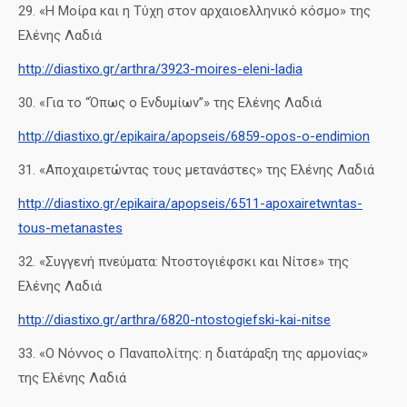
29. «Η Μοίρα και η Τύχη στον αρχαιοελληνικό κόσμο» της
Ελένης Λαδιά
http://diastixo.gr/arthra/3923-moires-eleni-ladia
30. «Για το “Όπως ο Ενδυμίων”» της Ελένης Λαδιά
http://diastixo.gr/epikaira/apopseis/6859-opos-o-endimion
31. «Αποχαιρετώντας τους μετανάστες» της Ελένης Λαδιά
http://diastixo.gr/epikaira/apopseis/6511-apoxairetwntas-
tous-metanastes
32. «Συγγενή πνεύματα: Ντοστογιέφσκι και Νίτσε» της
Ελένης Λαδιά
http://diastixo.gr/arthra/6820-ntostogiefski-kai-nitse
33. «Ο Νόννος ο Παναπολίτης: η διατάραξη της αρμονίας»
της Ελένης Λαδιά