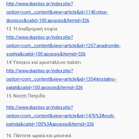
http://www.diastixo.gr/index.php?
option=com_content&view=article&id=1140:nitse-
dionisos&catid=100:apopsis&Itemid=326
13. Ἠ ἀναδρομική σοφία
http://www.diastixo.gr/index.php?
option=com_content&view=article&id=1257:anadromiki-
sophia&catid=100:apopsis&Itemid=326
14.Ὑπόγειο καί κρυστάλλινο παλάτι
http://www.diastixo.gr/index.php?
option=com_content&view=article&id=1354:kristalino-
palati&catid=100:apopsis&Itemid=326
15. Νοητή Πατρίδα
http://www.diastixo.gr/index.php?
option=com_content&view=article&id=1476%3Anoiti-
patrida&catid=100%3Aapopsis&Itemid=326
16. Πάντοτε ωραία και μουσικά