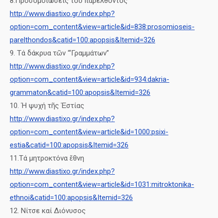
8.Προσομοιώσεις τοῦ παρελθόντος
http://www.diastixo.gr/index.php?
option=com_content&view=article&id=838:prosomioseis-
parelthondos&catid=100:apopsis&Itemid=326
9. Τά δάκρυα τῶν “‘Γραμμάτων”
http://www.diastixo.gr/index.php?
option=com_content&view=article&id=934:dakria-
grammaton&catid=100:apopsis&Itemid=326
10. Ἡ ψυχή τῆς Ἐστίας
http://www.diastixo.gr/index.php?
option=com_content&view=article&id=1000:psixi-
estia&catid=100:apopsis&Itemid=326
11.Τά μητροκτόνα ἔθνη
http://www.diastixo.gr/index.php?
option=com_content&view=article&id=1031:mitroktonika-
ethnoi&catid=100:apopsis&Itemid=326
12. Νίτσε καί Διόνυσος