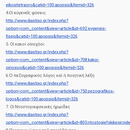
eikositetraoro&catid=100:apopsis&Itemid=326
4.Οἱ εὐγενεῖς φύσεις
http://www.diastixo.gr/index.php?
option=com_content&view=article&id=692:evgeneis-
fiseis&catid=100:apopsis&Itemid=326
5. Οἱ κακοί οἰνοχόοι
http://www.diastixo.gr/index.php?
option=com_content&view=article&id=708:kakoi-
oinoxooi&catid=100:apopsis&Itemid=326
6.Ὀ πεζογραφικός λόγος καί ἡ ποιητική λέξη
http://www.diastixo.gr/index.php?
option=com_content&view=article&id=750:pezografikos-
logos&catid=100:apopsis&Itemid=326
7. Οἱ Ντοστογιεφσκικές ἡρωϊδες
http://www.diastixo.gr/index.php?
option=com_content&view=article&id=805:ntostogiefskikesiroid