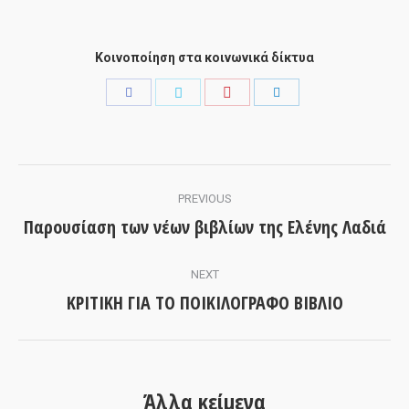
Κοινοποίηση στα κοινωνικά δίκτυα
Share
Share
Share
Share
with
with
with
with
Pinterest
Facebook
Twitter
LinkedIn
Post
PREVIOUS
navigation
Παρουσίαση των νέων βιβλίων της Ελένης Λαδιά
Previous
post:
NEXT
ΚΡΙΤΙΚΗ ΓΙΑ ΤΟ ΠΟΙΚΙΛΟΓΡΑΦΟ ΒΙΒΛΙΟ
Next
post:
Άλλα κείμενα