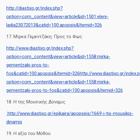
http://diastixo.gr/index.php?
option=com_content&view=article&id=1501:eleni-
ladia23072013&catid=100:apopsis&Itemid=326
17. Μίρκα Γεμεντζάκη: Προς το Φως
http://www.diastixo.gr/index.php?
option=com_content&view=article&id=1558:mirka-
gementzaki-pros-to-
fos&catid=100:apopsis&Itemid=326
http://www.diastixo.gr/index.
option=com_content&view=article&id=1558:mirka-
gementzaki-pros-to-fos&catid=100:apopsis&Itemid=326
18. Η της Μουσικής Δύναμις
http://www.diastixo.gr/epikaira/apopseis/1669-i-tis-mousikis-
dinamis
19. Η αξία του Μύθου