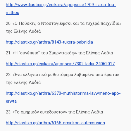
http://www.diastixo.gr/epikaira/apopseis/1709-i-axia-tou-
mithou
20. «Ο Πούσκιν, ο Ντοστογιέφσκι και τα τυχερά παιχνίδια»
της Ελένης Λαδιά
http://diastixo.gr/arthra/8143-tuxera-paixnidia
21. «Η “συνέπεια” του Σμερντιακόφ» της Ελένης Λαδιά
http://diastixo.gr/epikaira/apopseis/7302-ladia-24062017
22. «Ένα ελληνιστικό μυθιστόρημα λαβωμένο από έρωτα»
της Ελένης Λαδιά
http://diastixo.gr/arthra/6370-muthistorima-lavwmeno-apo-
erwta
23. «Το ομηρικόν αυτεξούσιον» της Ελένης Λαδιά
http://diastixo.gr/arthra/6165-omirikon-autexousion