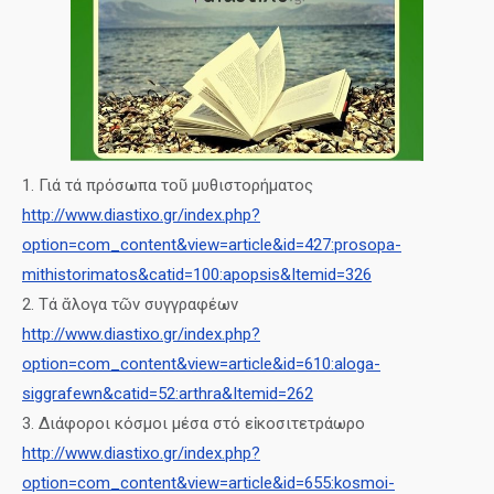
1. Γιά τά πρόσωπα τοῦ μυθιστορήματος
http://www.diastixo.gr/index.php?
option=com_content&view=article&id=427:prosopa-
mithistorimatos&catid=100:apopsis&Itemid=326
2. Τά ἄλογα τῶν συγγραφέων
http://www.diastixo.gr/index.php?
option=com_content&view=article&id=610:aloga-
siggrafewn&catid=52:arthra&Itemid=262
3. Διάφοροι κόσμοι μέσα στό εἰκοσιτετράωρο
http://www.diastixo.gr/index.php?
option=com_content&view=article&id=655:kosmoi-