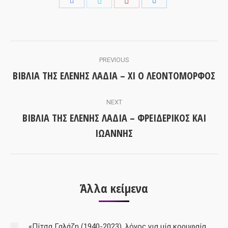
Share
Share
Share
Share
with
with
with
with
Pinterest
Facebook
Twitter
LinkedIn
Post
PREVIOUS
navigation
ΒΙΒΛΙΑ ΤΗΣ ΕΛΕΝΗΣ ΛΑΔΙΑ – ΧΙ Ο ΛΕΟΝΤΟΜΟΡΦΟΣ
Previous
post:
NEXT
ΒΙΒΛΙΑ ΤΗΣ ΕΛΕΝΗΣ ΛΑΔΙΑ – ΦΡΕΙΔΕΡΙΚΟΣ ΚΑΙ
Next
ΙΩΑΝΝΗΣ
post:
Άλλα κείμενα
«Πίτσα Γαλάζη (1940-2023), λόγος για μία κορυφαία