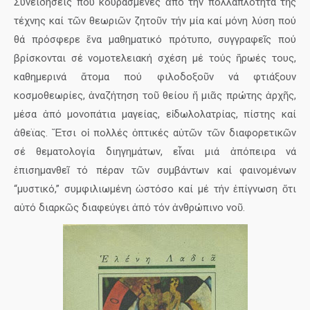
Συνειδήσεις πού κουρασμένες ἀπό τήν πολλαπλότητα τῆς
τέχνης καί τῶν θεωριῶν ζητοῦν τήν μία καί μόνη λύση πού
θά πρόσφερε ἕνα μαθηματικό πρότυπο, συγγραφεῖς πού
βρίσκονται σέ νομοτελειακή σχέση μέ τούς ἥρωές τους,
καθημερινά ἄτομα πού φιλοδοξοῦν νά φτιάξουν
κοσμοθεωρίες, ἀναζήτηση τοῦ θείου ἤ μιᾶς πρώτης ἀρχῆς,
μέσα ἀπό μονοπάτια μαγείας, εἰδωλολατρίας, πίστης καί
ἀθεϊας. Ἔτσι οἱ πολλές ὀπτικές αὐτῶν τῶν διαφορετικῶν
σέ θεματολογία διηγημάτων, εἶναι μιά ἀπόπειρα νά
ἐπισημανθεῖ τό πέραν τῶν συμβάντων καί φαινομένων
“μυστικό,” συμφιλιωμένη ὡστόσο καί μέ τήν ἐπίγνωση ὅτι
αὐτό διαρκῶς διαφεύγει ἀπό τόν ἀνθρώπινο νοῦ.