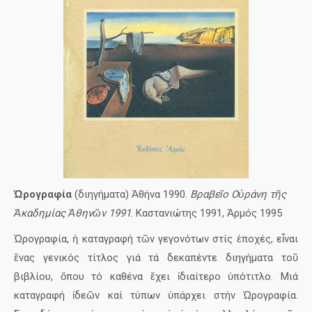
Ὠρογραφία
(διηγήματα) Ἀθήνα 1990.
Βραβεῖο Οὐράνη τῆς
Ἀκαδημίας Ἀθηνῶν 1991
. Καστανιώτης 1991, Ἁρμός 1995
Ὠρογραφία, ἡ καταγραφή τῶν γεγονότων στίς ἐποχές, εἶναι
ἕνας γενικός τίτλος γιά τά δεκαπέντε διηγήματα τοῦ
βιβλίου, ὅπου τό καθένα ἔχει ἰδιαίτερο ὑπότιτλο. Μιά
καταγραφή ἰδεῶν καί τύπων ὑπάρχει στήν Ὠρογραφία.