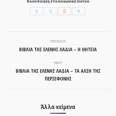
Κοινοποίηση στα κοινωνικά δίκτυα
Share
Share
Share
Share
with
with
with
with
Pinterest
Facebook
Twitter
LinkedIn
Post
PREVIOUS
navigation
ΒΙΒΛΙΑ ΤΗΣ ΕΛΕΝΗΣ ΛΑΔΙΑ – Η ΘΗΤΕΙΑ
Previous
post:
NEXT
ΒΙΒΛΙΑ ΤΗΣ ΕΛΕΝΗΣ ΛΑΔΙΑ – ΤΑ ΑΛΣΗ ΤΗΣ
Next
ΠΕΡΣΕΦΟΝΗΣ
post:
Άλλα κείμενα