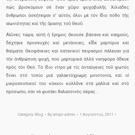
πώς βρισκόμουν σέ ἕναν χῶρο ψυχοβολῆς. Χιλιάδες
ἄνθρωποι ἀσκήτεψαν σ’ αὐτόν, ὅλοι μέ τόν ἴδιο πόθο τῆς
αἰωνιότητας καί τῆς ὅρασης τοῦ Θεοῦ.
Αἰῶνες τώρα, αὐτή ἡ ἔρημος ἄκουσε βάσανα καί καημούς,
δέχτηκε προσευχές καί μετάνοιες, εἶδε μαρτύρια καί
θαύματα. Θεοφάνειες καί σατανικοί πειρασμοί πάλευαν γιά
τήν ἀνθρώπινη ψυχή, πού μαρτυρικά ἀλλά νικηφόρα ὅδευε
πρός τόν Θεό. Τό ἴδιο νίτρο μέ τίς ἀνταύγειες τοῦ φωτός
δίνει στό τοπίο μιά γαλακτόχρωμη μονοτονία, καί οἱ
μικροσκοπικοί του κόκκοι κολλᾶνε στά μαλλιά καί στό
πρόσωπο, σάν νά φυσάει θαλασσινός ἀέρας…
Category:
Blog
By
artspr-admin
1 Αυγούστου, 2011