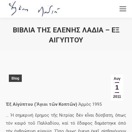
ΒΙΒΛΙΑ ΤΗΣ ΕΛΕΝΗΣ ΛΑΔΙΑ – ΕΞ
ΑΙΓΥΠΤΟΥ
You are here:
Blog
Αυγ
1
2011
Ἐξ Αἰγύπτου (Ἅγιοι τῶν Κοπτῶν)
Ἁρμός 1995
… Ἡ σημερινή ἔρημος τῆς Νιτρίας δέν εἶναι δύσβατη, ὅπως
τόν καιρό τοῦ Παλλαδίου, καί τό ἔδαφος δαμάστηκε ἀπό
τήν ἀνθρώπινη εὐφυϊα. Ὄσο ὅμως ἔμενα ἐκεῖ, αἰσθανόμουν