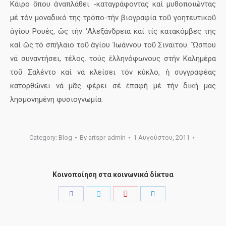
Κάιρο ὅπου ἀναπλάθει -καταγράφοντας καί μυθοποιώντας
μέ τόν μοναδικό της τρόπο-τήν βιογραφία τοῦ γοητευτικοῦ
ἁγίου Ρουές, ὥς τήν ‘Αλεξάνδρεια καί τίς κατακόμβες της
καί ὥς τό σπήλαιο τοῦ ἁγίου Ἰωάννου τοῦ Σιναϊτου. Ὥσπου
νά συναντήσει, τέλος. τούς ἑλληνόφωνους στήν Καλημέρα
τοῦ Σαλέντο καί νά κλείσει τόν κύκλο, ἡ συγγραφέας
κατορθώνει νά μᾶς φέρει σέ ἐπαφή μέ τήν δική μας
λησμονημένη φυσιογνωμία.
Category:
Blog
By
artspr-admin
1 Αυγούστου, 2011
Κοινοποίηση στα κοινωνικά δίκτυα
Share
Share
Share
Share
with
with
with
with
Pinterest
Facebook
Twitter
LinkedIn