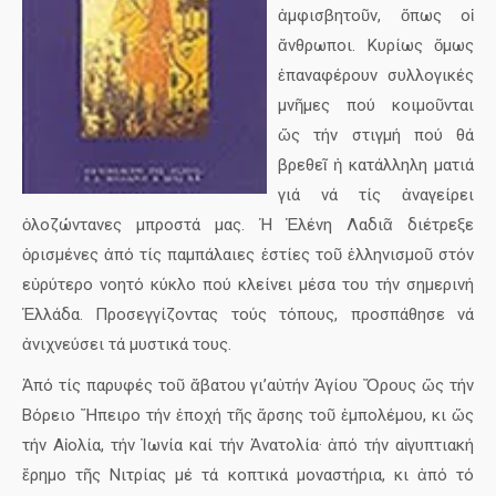
ἀμφισβητοῦν, ὅπως οἱ
ἄνθρωποι. Κυρίως ὅμως
ἐπαναφέρουν συλλογικές
μνῆμες πού κοιμοῦνται
ὥς τήν στιγμή πού θά
βρεθεῖ ἡ κατάλληλη ματιά
γιά νά τίς ἀναγείρει
ὁλοζώντανες μπροστά μας. Ἡ Ἑλένη Λαδιᾶ διέτρεξε
ὁρισμένες ἀπό τίς παμπάλαιες ἑστίες τοῦ ἑλληνισμοῦ στόν
εὐρύτερο νοητό κύκλο πού κλείνει μέσα του τήν σημερινή
Ἑλλάδα. Προσεγγίζοντας τούς τόπους, προσπάθησε νά
ἀνιχνεύσει τά μυστικά τους.
Ἀπό τίς παρυφές τοῦ ἄβατου γι’αὐτήν Ἁγίου Ὄρους ὥς τήν
Βόρειο Ἤπειρο τήν ἐποχή τῆς ἄρσης τοῦ ἐμπολέμου, κι ὥς
τήν Αἰολία, τήν Ἰωνία καί τήν Ἀνατολία· ἀπό τήν αἰγυπτιακή
ἔρημο τῆς Νιτρίας μέ τά κοπτικά μοναστήρια, κι ἀπό τό